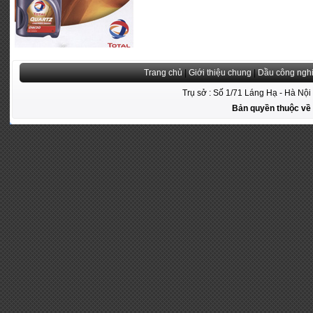
Trang chủ
|
Giới thiệu chung
|
Dầu công ngh
Trụ sở : Số 1/71 Láng Hạ - Hà Nộ
Bản quyền thuộc v